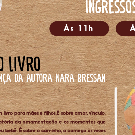
Ingresso
Às 11h
À
o livro
ença da autora Nara Bressan
livro para mães e filhos.
É sobre amor, vínculo,
história da amamentação e os momentos que
u bebê. É sobre o caminho, o começo às vezes