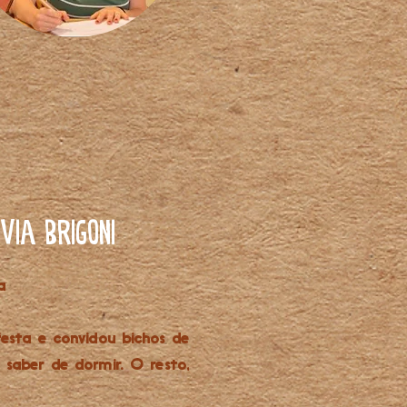
via Brigoni
a
festa e convidou bichos de
 saber de dormir. O resto,