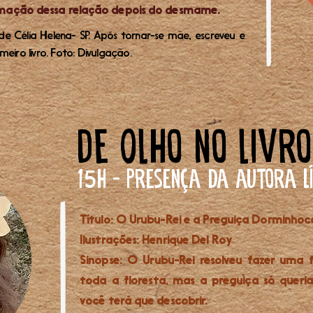
mação dessa relação depois do desmame.
e Célia Helena- SP. Após tornar-se mãe, escreveu e
meiro livro. Foto: Divulgação.
De Olho no livro
1
h - Presença da autora Lí
5
Título: O Urubu-Rei e a Preguiça Dorminhoc
Ilustrações: Henrique Del Roy
Sinopse: O Urubu-Rei resolveu fazer uma 
toda a floresta, mas a preguiça só queria
você terá que descobrir.