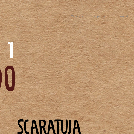
Catarsis
Agenda
Nova págin
11
do
Scaratuja