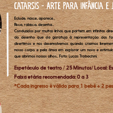
Catarsis - Arte para Infância e
Eclode, nasce, aparece...
Risca, rabisca, desenha...
Conduzidos por muitas linhas que partem em infinitas direç
do desenho que da garatuja à representação das for
divertimos e nos desenvolvemos quando criamos livreme
nosso corpo e pela ânsia em explorar um novo e estimu
que abrimos nossos olhos... Foto: Lucas Trabachini.
Espetáculo de teatro / 25 Minutos/ ​Local: 
Faixa etária recomendada: 0 a 3
*Cada ingresso é válido para 1 bebê + 2 pes