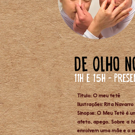
De Olho n
11h e 1
h - Pres
5
Título: O meu tetê
Ilustrações: Rita Navarro
Sinopse: O Meu Tetê é um 
afeto, apego. Sobre a 
envolvem uma mãe e o se