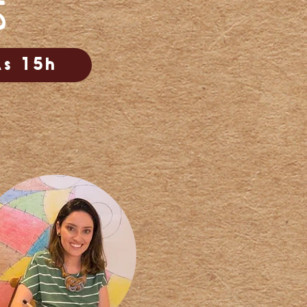
s
s 15h