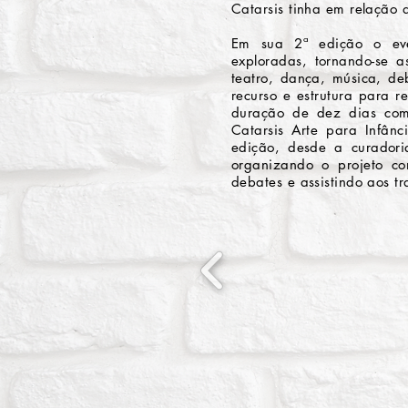
Catarsis tinha em relação a
Em sua 2ª edição o even
exploradas, tornando-se a
teatro, dança, música, deb
recurso e estrutura para r
duração de dez dias com
Catarsis Arte para Infân
edição, desde a curadori
organizando o projeto co
debates e assistindo aos t