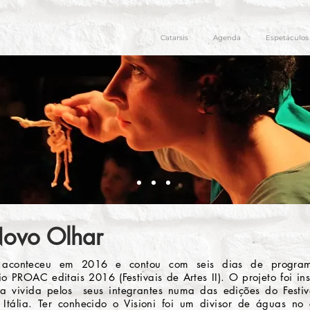
Catarsis
Agenda
Espetáculos
Novo Olhar
 aconteceu em 2016 e contou com seis dias de program
o PROAC editais 2016 (Festivais de Artes II). O projeto foi in
a vivida pelos seus integrantes numa das edições do Festival
Itália. Ter conhecido o Visioni foi um divisor de águas n