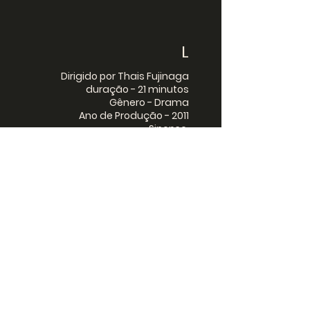
L
Dirigido por Thais Fujinaga
duração - 21 minutos
Gênero - Drama
Ano de Produção - 2011
Sinopse
Duas crianças complexadas com
sua aparência física se
aproximam uma da outra. De um
lado, um menino não gosta do seu
cabelo; do outro, uma menina
odeia o tamanho de seus pés.